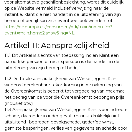
voor alternatieve geschillenbeslechting, wordt dit duidelijk
op de Website vermeld inclusief verwijzing naar de
instantie. Klant die niet handelt in de uitoefening van zijn
beroep of bedrijf kan zich eventueel ook wenden tot
https://ec.europa.eu/consumers/odr/main/index.cfm?
event=main.home2.show&lng=NL
.
Artikel 11: Aansprakelijkheid
11.1 Dit Artikel is slechts van toepassing indien Klant een
natuurlijke persoon of rechtspersoon is die handelt in de
uitoefening van zijn beroep of bedrijf.
11.2 De totale aansprakelijkheid van Winkel jegens Klant
wegens toerekenbare tekortkoming in de nakoming van
de Overeenkomst is beperkt tot vergoeding van maximaal
het bedrag van de voor die Overeenkomst bedongen prijs
(inclusief btw).
11.3 Aansprakelijkheid van Winkel jegens Klant voor indirecte
schade, daaronder in ieder geval –maar uitdrukkelijk niet
uitsluitend –begrepen gevolgschade, gederfde winst,
gemiste besparingen, verlies van gegevens en schade door